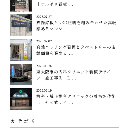
｜アルポリ看板 ...
2026.07.27
真鍮銘板とLED照明を組み合わせた高級
感あるマンシ ...
2026.07.02
真鍮エッチング看板とタペストリーの店
舗価値を高める ...
2026.05.26
東大阪市の内科クリニック看板デザイ
ン・施工事例｜L ...
2026.05.19
歯科・矯正歯科クリニックの看板製作施
工｜外照式サイ ...
カテゴリ